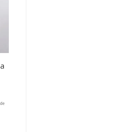
la
 de