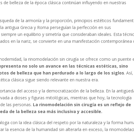
es de belleza de la época clásica continúan influyendo en nuestras
úsqueda de la armonía y la proporción, principios estéticos fundament
de la antigua Grecia y Roma perseguían la perfección en sus
empre un equilibrio y simetría que consideraban ideales. Esta técni
onados en la nariz, se convierte en una manifestación contemporánea
modernidad, la rinomodelación sin cirugía se ofrece como un puente 
presenta no solo un avance en las técnicas estéticas, sino
tos de belleza que han perdurado a lo largo de los siglos
. Así
tica clásica sigue siendo relevante en nuestra era.
rtancia del acceso y la democratización de la belleza. En la antigüed
rvada a dioses y figuras mitológicas, mientras que hoy, la tecnología
 de las personas.
La rinomodelación sin cirugía es un reflejo de
a de la belleza sea más inclusiva y accesible.
ialoga con la idea clásica del respeto por la naturaleza y la forma hum
rar la esencia de la humanidad sin alterarla en exceso, la rinomodelac