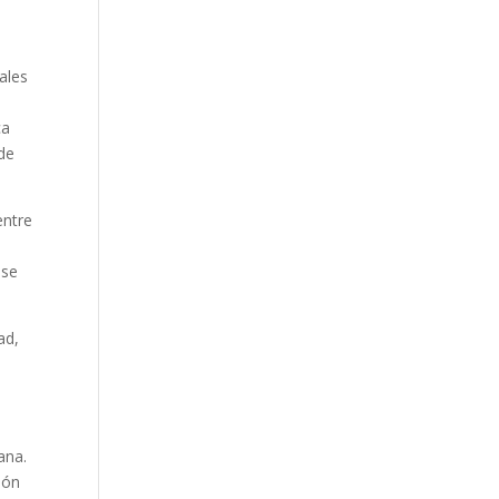
ales
ca
 de
entre
, se
ad,
ana.
ión