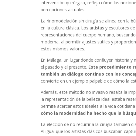
intervención quirúrgica, refleja cómo las nocion
percepciones actuales.
La rinomodelación sin cirugía se alinea con la b
en la cultura clásica. Los artistas y escultores 
representaciones del cuerpo humano, buscando si
moderna, al permitir ajustes sutiles y proporci
estos mismos valores.
En Málaga, un lugar donde confluyen historia y 
el pasado y el presente.
Este procedimiento re
también un diálogo continuo con los concep
convierte en un ejemplo palpable de cómo la esté
Además, este método no invasivo resalta la impo
la representación de la belleza ideal estaba rese
permite acercar estos ideales a la vida cotidiana
cómo la modernidad ha hecho que la búsqued
La elección de no recurrir a la cirugía también d
Al igual que los artistas clásicos buscaban captu